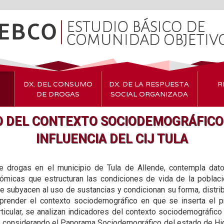
DX. DEL CONSUMO
DX. DE LA RESPUESTA
R
DE DROGAS
SOCIAL ORGANIZADA
O DEL CONTEXTO SOCIODEMOGRÁFICO 
INFLUENCIA DEL CIJ TULA
 drogas en el municipio de Tula de Allende, contempla dato
micas que estructuran las condiciones de vida de la población
e subyacen al uso de sustancias y condicionan su forma, distri
render el contexto sociodemográfico en que se inserta el p
rticular, se analizan indicadores del contexto sociodemográfico 
o considerando el Panorama Sociodemográfico del estado de Hid