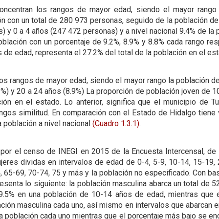
oncentran los rangos de mayor edad, siendo el mayor rango
ión con un total de 280 973 personas, seguido de la población d
 y 0 a 4 años (247 472 personas) y a nivel nacional 9.4% de la 
blación con un porcentaje de 9.2%, 8.9% y 8.8% cada rango re
 de edad, representa el 27.2% del total de la población en el es
los rangos de mayor edad, siendo el mayor rango la población de
9%) y 20 a 24 años (8.9%) La proporción de población joven de 
ción en el estado. Lo anterior, significa que el municipio de T
angos similitud. En comparación con el Estado de Hidalgo tiene 
 población a nivel nacional
(Cuadro 1.3.1)
.
por el censo de INEGI en 2015 de la Encuesta Intercensal, de 
jeres dividas en intervalos de edad de 0-4, 5-9, 10-14, 15-19, 
 65-69, 70-74, 75 y más y la población no especificado. Con ba
esenta lo siguiente: la población masculina abarca un total de 
 9.5% en una población de 10-14 años de edad, mientras que 
ción masculina cada uno, así mismo en intervalos que abarcan e
a población cada uno mientras que el porcentaje más bajo se en