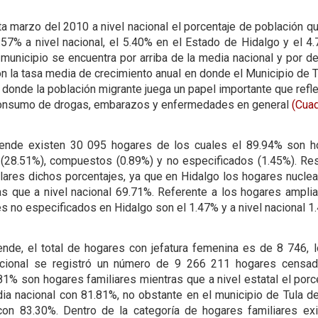
 marzo del 2010 a nivel nacional el porcentaje de población que
3.57% a nivel nacional, el 5.40% en el Estado de Hidalgo y el 4
l municipio se encuentra por arriba de la media nacional y por 
con la tasa media de crecimiento anual en donde el Municipio de 
 donde la población migrante juega un papel importante que ref
l consumo de drogas, embarazos y enfermedades en general
(Cuad
lende existen 30 095 hogares de los cuales el 89.94% son ho
 (28.51%), compuestos (0.89%) y no especificados (1.45%). Res
ilares dichos porcentajes, ya que en Hidalgo los hogares nucle
as que a nivel nacional 69.71%. Referente a los hogares ampli
es no especificados en Hidalgo son el 1.47% y a nivel nacional 
ende, el total de hogares con jefatura femenina es de 8 746,
nacional se registró un número de 9 266 211 hogares censa
81% son hogares familiares mientras que a nivel estatal el por
ia nacional con 81.81%, no obstante en el municipio de Tula de
on 83.30%. Dentro de la categoría de hogares familiares exi