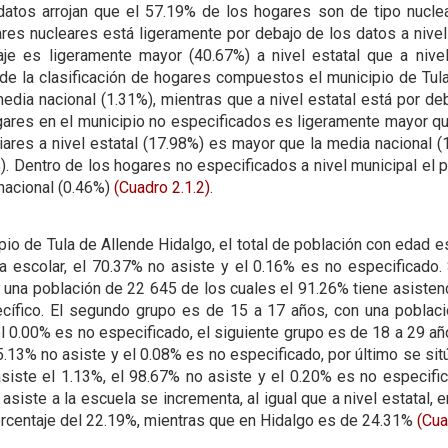
atos arrojan que el 57.19% de los hogares son de tipo nuclea
res nucleares está ligeramente por debajo de los datos a nivel
je es ligeramente mayor (40.67%) a nivel estatal que a nivel
o de la clasificación de hogares compuestos el municipio de Tul
edia nacional (1.31%), mientras que a nivel estatal está por d
gares en el municipio no especificados es ligeramente mayor que
ares a nivel estatal (17.98%) es mayor que la media nacional (
). Dentro de los hogares no especificados a nivel municipal el 
l nacional (0.46%)
(Cuadro 2.1.2)
.
pio de Tula de Allende Hidalgo, el total de población con edad e
 escolar, el 70.37% no asiste y el 0.16% es no especificado. 
 una población de 22 645 de los cuales el 91.26% tiene asistenc
cífico. El segundo grupo es de 15 a 17 años, con una població
el 0.00% es no especificado, el siguiente grupo es de 18 a 29 a
5.13% no asiste y el 0.08% es no especificado, por último se si
siste el 1.13%, el 98.67% no asiste y el 0.20% es no especifica
siste a la escuela se incrementa, al igual que a nivel estatal, e
rcentaje del 22.19%, mientras que en Hidalgo es de 24.31%
(Cua