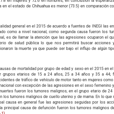
7.8 en mujeres y 72.6 en hombres, en conclusión la esperanza
 en el estado de Chihuahua es menor (73.5) en comparación con 
talidad general en el 2015 de acuerdo a fuentes de INEGI las 
stado como a nivel nacional, como segunda causa fueron los t
nal, es de llamar la atención que las agresiones ocuparon el q
rio de salud pública lo que nos permitirá buscar acciones y
ionaron la muerte ya que puede ser bajo el influjo de algún ti
s causas de mortalidad por grupo de edad y sexo en el 2015 en e
or grupos etarios de 15 a 24 años, 25 a 34 años y 35 a 44; 
cidentes de tráfico de vehículo de motor tanto en mujeres com
acional con excepción de las agresiones en el sexo femenino ya
ertes fueron los tumores malignos; en el grupo etario de 24 
on los tumores malignos de cuello uterino y de mama. En lo que 
pal causa en general fue las agresiones seguidas por los acc
a principal causa de defunción fueron los tumores malignos d
6.1)
.