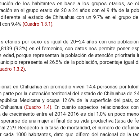
ibución de los habitantes en base a los grupos etarios, se 
ación en el grupo etario de 20 a 24 años con el 9.4% de la pob
 diferente al estado de Chihuahua con un 9.7% en el grupo 
l con 9.4%
(Cuadro 1.3.1)
.
os etarios por sexo es igual de 20–24 años con una población
,8139 (9.3%) en el femenino, con datos nos permite poner espe
edad, porque representan la población de atención prioritaria i
icipio representa el 26.5% de la población, porcentaje igual d
uadro 1.3.2)
.
ional, en Chihuahua en promedio viven 14.4 personas por kilóm
an parte por la extensión territorial del estado de Chihuahua de
pública Mexicana y ocupa 12.6% de la superficie del país, c
 Chihuahua
(Cuadro 1.4)
. En cuanto aspectos relacionados con 
 de crecimiento entre el 2014-2016 es del 1.0% un poco menor 
perarse de una mujer al final de su vida productiva (tasa de fe
nal 2.29. Respecto a la tasa de mortalidad, el número de defunc
 cada 1000 habitantes, dato que difiere del nacional de la tas