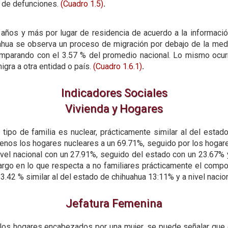
 de defunciones.
(Cuadro 1.5)
.
5 años y más por lugar de residencia de acuerdo a la informa
ahua se observa un proceso de migración por debajo de la medi
comparando con el 3.57 % del promedio nacional. Lo mismo ocur
gra a otra entidad o país.
(Cuadro 1.6.1)
.
Indicadores Sociales
Vivienda y Hogares
tipo de familia es nuclear, prácticamente similar al del esta
menos los hogares nucleares a un 69.71%, seguido por los hoga
ivel nacional con un 27.91%, seguido del estado con un 23.67% y
rgo en lo que respecta a no familiares prácticamente el comp
3.42 % similar al del estado de chihuahua 13:11% y a nivel naci
Jefatura Femenina
los hogares encabezados por una mujer, se puede señalar que 