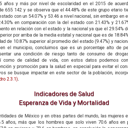
15 años y más por nivel de escolaridad en el 2015 de acuerd
de 655 142 y se observa que el 44.48% de este grupo etario ti
 estado con un 54.07% y 53.46 a nivel nacional, sin embargo en 
24.30% en comparación con la del estado con 21.43% y 21.67% 
ento en relación con el estado y la nacional ya que el 29.54% d
perior por arriba de la media estatal y nacional que es de 18.8
ad de 10.87% superior al promedio del estado (9.47%) y naciona
en el municipio, concluimos que es un porcentaje alto de p
esentar una condición de riesgo tanto de consumo de droga
í como de calidad de vida, con estos datos podemos conc
nción y promoción para la salud en especial para evitar el co
vos se busque impactar en este sector de la población, incorp
dro 2.3.1)
.
Indicadores de Salud
Esperanza de Vida y Mortalidad
ntidades de México y en otras partes del mundo, las mujeres 
.5 años, más que los hombres que solo viven 70.6 años en p