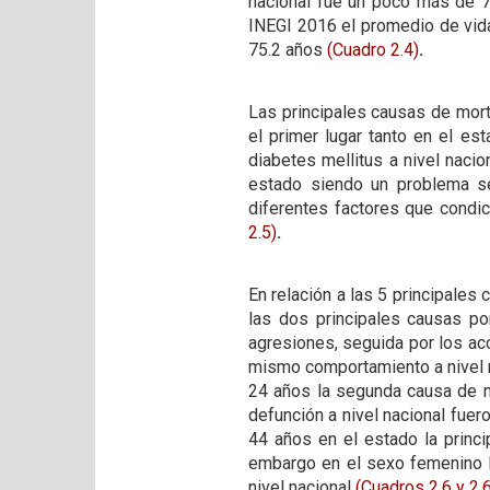
nacional fue un poco más de 7
INEGI 2016 el promedio de vida
75.2 años
(Cuadro 2.4)
.
Las principales causas de mor
el primer lugar tanto en el e
diabetes mellitus a nivel nacio
estado siendo un problema se
diferentes factores que condic
2.5)
.
En relación a las 5 principale
las dos principales causas p
agresiones, seguida por los ac
mismo comportamiento a nivel n
24 años la segunda causa de mu
defunción a nivel nacional fuer
44 años en el estado la princi
embargo en el sexo femenino l
nivel nacional
(Cuadros 2.6
y 2.