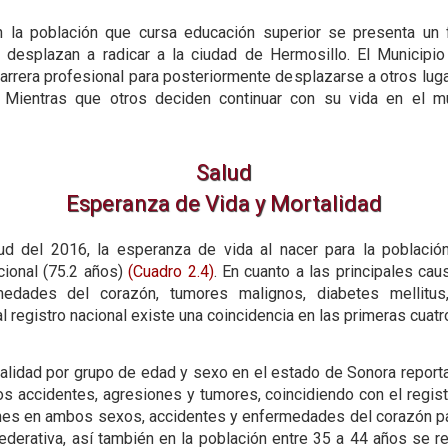
 la población que cursa educación superior se presenta u
 desplazan a radicar a la ciudad de Hermosillo. El Municipi
arrera profesional para posteriormente desplazarse a otros luga
 Mientras que otros deciden continuar con su vida en el mun
Salud
Esperanza de Vida y Mortalidad
ud del 2016, la esperanza de vida al nacer para la població
cional (75.2 años)
(Cuadro 2.4)
. En cuanto a las principales ca
medades del corazón, tumores malignos, diabetes mellitu
al registro nacional existe una coincidencia en las primeras cua
talidad por grupo de edad y sexo en el estado de Sonora repor
s accidentes, agresiones y tumores, coincidiendo con el registr
ones en ambos sexos, accidentes y enfermedades del corazón pa
ederativa, así también en la población entre 35 a 44 años se r