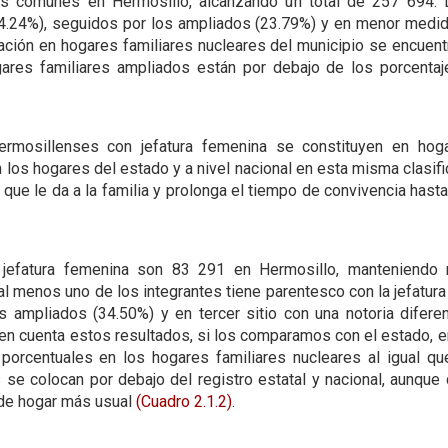
s comunes en Hermosillo, alcanzando un total de 257 694. 
(74.24%), seguidos por los ampliados (23.79%) y en menor med
ción en hogares familiares nucleares del municipio se encuentr
gares familiares ampliados están por debajo de los porcentaj
ermosillenses con jefatura femenina se constituyen en hogar
os hogares del estado y a nivel nacional en esta misma clasific
or que le da a la familia y prolonga el tiempo de convivencia h
 jefatura femenina son 83 291 en Hermosillo, manteniendo 
 al menos uno de los integrantes tiene parentesco con la jefatu
s ampliados (34.50%) y en tercer sitio con una notoria difere
n cuenta estos resultados, si los comparamos con el estado, e
porcentuales en los hogares familiares nucleares al igual qu
se colocan por debajo del registro estatal y nacional, aunqu
 de hogar más usual
(Cuadro 2.1.2)
.