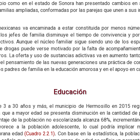
cipio como en el estado de Sonora han presentado cambios en s
amilias ampliadas, conformadas por las parejas que unen a sus i
mexicanas va encaminada a estar constituida por menos númer
los jefes de familia disminuye el tiempo de convivencia y por
ectivos. Aunque el núcleo familiar sigue siendo uno de los es
de drogas puede verse motivado por la falta de acompañamient
aros. La oferta y uso de sustancias adictivas va en aumento ta
 el pensamiento de las nuevas generaciones una práctica de conv
 padres de familia en la educación amorosa y en el apoyo en ca
Educación
de 3 a 30 años y más, el municipio de Hermosillo en 2015 regi
 que a mayor edad se presenta disminución en la cantidad de
ntaje de la población no escolarizada alcanza 68%, incrementán
vorece a la población adolescente, lo cual podría implicar 
mprana edad
(Cuadro 2.2.1)
.
Con base en la estadística, la poblac