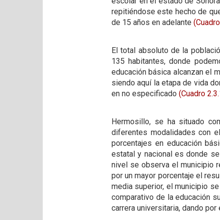
escolar en el estado de Sonora
repitiéndose este hecho de que
de 15 años en adelante
(Cuadro
El total absoluto de la poblac
135 habitantes, donde podemos
educación básica alcanzan el m
siendo aquí la etapa de vida do
en no especificado
(Cuadro 2.3.
Hermosillo, se ha situado co
diferentes modalidades con el
porcentajes en educación básic
estatal y nacional es donde se
nivel se observa el municipio r
por un mayor porcentaje el resu
media superior, el municipio se
comparativo de la educación s
carrera universitaria, dando por