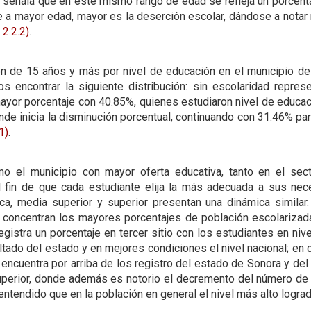
 señala que en este mismo rango de edad se refleja un porcent
 a mayor edad, mayor es la deserción escolar, dándose a notar
 2.2.2)
.
ión de 15 años y más por nivel de educación en el municipio 
 encontrar la siguiente distribución: sin escolaridad represe
ayor porcentaje con 40.85%, quienes estudiaron nivel de educa
nde inicia la disminución porcentual, continuando con 31.46% pa
1)
.
mo el municipio con mayor oferta educativa, tanto en el sec
 fin de que cada estudiante elija la más adecuada a sus ne
a, media superior y superior presentan una dinámica similar. 
 concentran los mayores porcentajes de población escolarizada
egistra un porcentaje en tercer sitio con los estudiantes en ni
ltado del estado y en mejores condiciones el nivel nacional; en 
 encuentra por arriba de los registro del estado de Sonora y del
uperior, donde además es notorio el decremento del número de 
 entendido que en la población en general el nivel más alto lograd