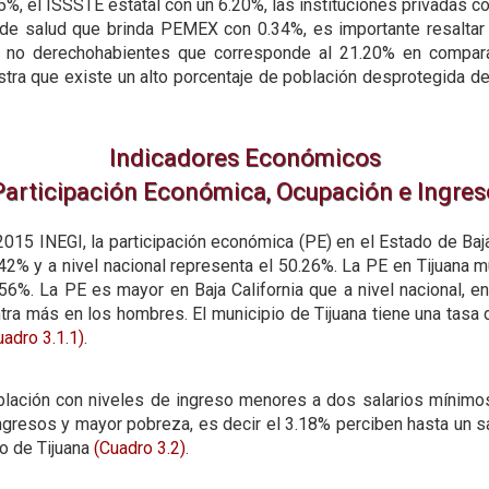
5%, el ISSSTE estatal con un 6.20%, las instituciones privadas c
 de salud que brinda PEMEX con 0.34%, es importante resaltar 
de no derechohabientes que corresponde al 21.20% en compara
tra que existe un alto porcentaje de población desprotegida de
Indicadores Económicos
Participación Económica, Ocupación e Ingres
015 INEGI, la participación económica (PE) en el Estado de Baja
.42% y a nivel nacional representa el 50.26%. La PE en Tijuana
6%. La PE es mayor en Baja California que a nivel nacional, en
ntra más en los hombres. El municipio de Tijuana tiene una tasa
uadro 3.1.1)
.
blación con niveles de ingreso menores a dos salarios mínimos
ngresos y mayor pobreza, es decir el 3.18% perciben hasta un s
io de Tijuana
(Cuadro 3.2)
.