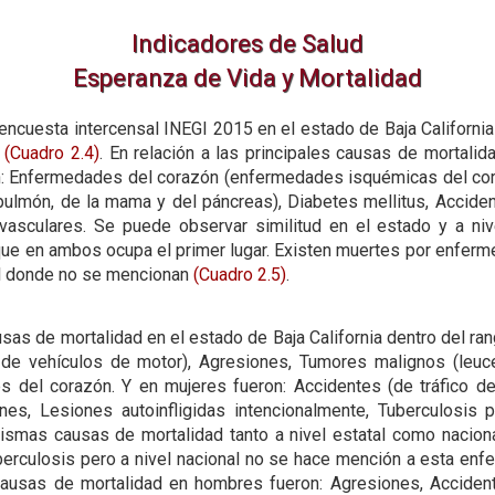
Indicadores de Salud
Esperanza de Vida y Mortalidad
ncuesta intercensal INEGI 2015 en el estado de Baja California
%
(Cuadro 2.4)
. En relación a las principales causas de mortalid
on: Enfermedades del corazón (enfermedades isquémicas del co
 pulmón, de la mama y del páncreas), Diabetes mellitus, Acciden
asculares. Se puede observar similitud en el estado y a niv
ue en ambos ocupa el primer lugar. Existen muertes por enferm
al donde no se mencionan
(Cuadro 2.5)
.
ausas de mortalidad en el estado de Baja California dentro del 
o de vehículos de motor), Agresiones, Tumores malignos (leuce
s del corazón. Y en mujeres fueron: Accidentes (de tráfico d
nes, Lesiones autoinfligidas intencionalmente, Tuberculosis 
ismas causas de mortalidad tanto a nivel estatal como naciona
berculosis pero a nivel nacional no se hace mención a esta enf
causas de mortalidad en hombres fueron: Agresiones, Accident