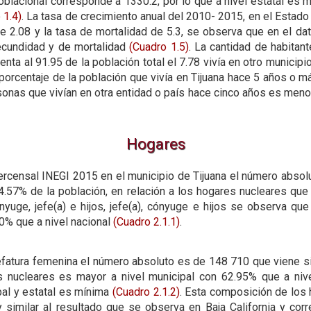
oblacional corresponde a 1330.2, por lo que a nivel estatal es m
 1.4)
. La tasa de crecimiento anual del 2010- 2015, en el Estado 
e 2.08 y la tasa de mortalidad de 5.3, se observa que en el dat
fecundidad y de mortalidad
(Cuadro 1.5)
. La cantidad de habitan
ta al 91.95 de la población total el 7.78 vivía en otro municipi
porcentaje de la población que vivía en Tijuana hace 5 años o m
sonas que vivían en otra entidad o país hace cinco años es menor
Hogares
ercensal INEGI 2015 en el municipio de Tijuana el número absol
.57% de la población, en relación a los hogares nucleares que
nyuge, jefe(a) e hijos, jefe(a), cónyuge e hijos se observa que
0% que a nivel nacional
(Cuadro 2.1.1)
.
jefatura femenina el número absoluto es de 148 710 que viene s
s nucleares es mayor a nivel municipal con 62.95% que a nivel
ipal y estatal es mínima
(Cuadro 2.1.2)
. Esta composición de los
 similar al resultado que se observa en Baja California y cor