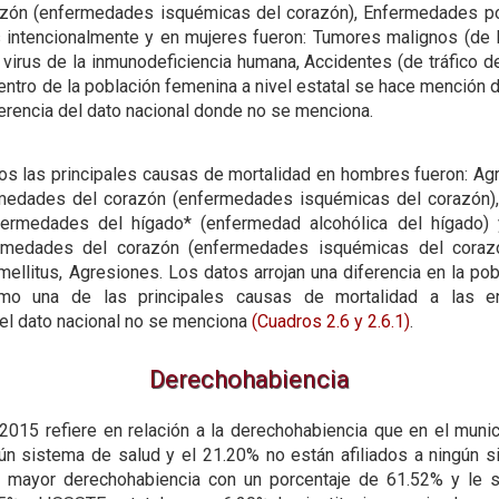
zón (enfermedades isquémicas del corazón), Enfermedades por
s intencionalmente y en mujeres fueron: Tumores malignos (de l
irus de la inmunodeficiencia humana, Accidentes (de tráfico d
entro de la población femenina a nivel estatal se hace mención 
erencia del dato nacional donde no se menciona.
os las principales causas de mortalidad en hombres fueron: Agr
rmedades del corazón (enfermedades isquémicas del corazón),
fermedades del hígado* (enfermedad alcohólica del hígado)
rmedades del corazón (enfermedades isquémicas del corazón
ellitus, Agresiones. Los datos arrojan una diferencia en la po
mo una de las principales causas de mortalidad a las e
el dato nacional no se menciona
(Cuadros 2.6
y
2.6.1)
.
Derechohabiencia
2015 refiere en relación a la derechohabiencia que en el munic
gún sistema de salud y el 21.20% no están afiliados a ningún 
a mayor derechohabiencia con un porcentaje de 61.52% y le s