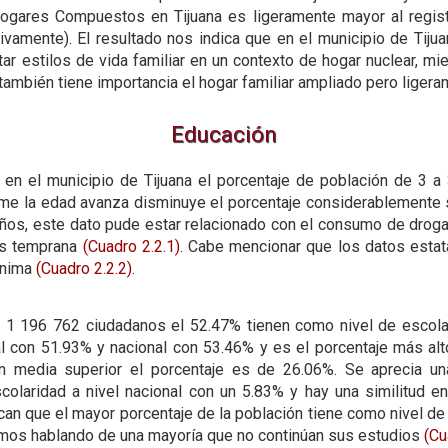
ogares Compuestos en Tijuana es ligeramente mayor al registr
vamente). El resultado nos indica que en el municipio de Tijua
ar estilos de vida familiar en un contexto de hogar nuclear, mi
también tiene importancia el hogar familiar ampliado pero liger
Educación
en el municipio de Tijuana el porcentaje de población de 3 a
me la edad avanza disminuye el porcentaje considerablemente s
ños, este dato pude estar relacionado con el consumo de droga
ás temprana
(Cuadro 2.2.1)
. Cabe mencionar que los datos estat
mínima
(Cuadro 2.2.2)
.
e 1 196 762 ciudadanos el 52.47% tienen como nivel de escola
al con 51.93% y nacional con 53.46% y es el porcentaje más alto
n media superior el porcentaje es de 26.06%. Se aprecia una 
colaridad a nivel nacional con un 5.83% y hay una similitud e
can que el mayor porcentaje de la población tiene como nivel d
amos hablando de una mayoría que no continúan sus estudios
(Cu