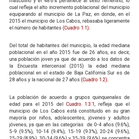
masculino y el 48.6% pertenece al sexo femenino, lo
cual refleja el alto incremento poblacional del municipio
equiparando al municipio de La Paz, en donde, en el
2015 el municipio de Los Cabos, rebasaba ligeramente
el número de habitantes
(Cuadro 1.1)
.
Del total de habitantes del municipio, la edad mediana
poblacional en el año 2015 fue de 26 años, es decir,
una población joven ya que de acuerdo a los datos de
la Encuesta intercensal (2015) la edad mediana
poblacional en el estado de Baja California Sur es de
28 años y la nacional de 27 años
(Cuadro 1.2)
.
La población de acuerdo a grupos quinquenales de
edad para el 2015 del
Cuadro 1.3.1
, refleja que el
municipio de Los Cabos está constituido en su gran
mayoría por niños, adolescentes, jóvenes y adultos
jóvenes, ya que en las categorías de 0-4 años (9.6%),
5-9 (9.5%), 10-14 (9.4%), 15-19 (9.3%), 20-24 (9.6%),
25-29 (8.9%), 30-34 (9.6%) y 35-39 (9.6%) se concentra