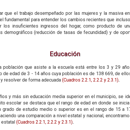
sar que el trabajo desempeñado por las mujeres y la masiva e
pel fundamental para entender los cambios recientes que inclus
 los insuficientes ingresos del hogar, como producto de u
os demográficos (reducción de tasas de fecundidad) y de opor
Educación
a población que asiste a la escuela está entre los 3 y 29 año
o de edad de 3 - 14 años cuya población es de 138 669, de ello
r y resolver de forma adecuada
(Cuadros 2.2.1,
2.2.2
y 2.3.1)
.
años y más sin educación media superior en el municipio, se ide
ito escolar se destaca que el rango de edad en donde se inicia 
n grado de estudio medio o superior es en el rango de 15 a 
aciendo una comparación a nivel estatal y nacional, encontram
 estatal
(Cuadros 2.2.1,
2.2.2 y
2.3.1)
.