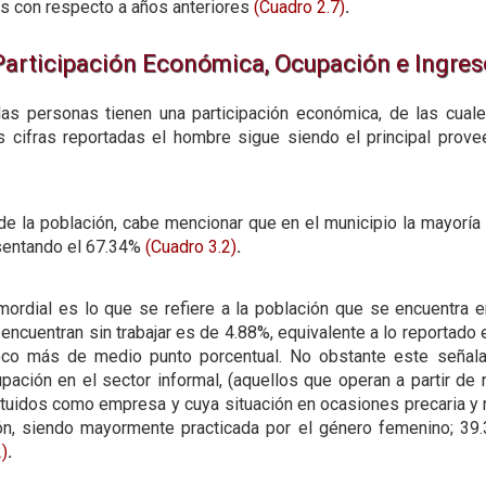
s con respecto a años anteriores
(Cuadro 2.7)
.
Participación Económica, Ocupación e Ingres
las personas tienen una participación económica, de las cua
 cifras reportadas el hombre sigue siendo el principal prove
de la población, cabe mencionar que en el municipio la mayor
sentando el 67.34%
(Cuadro 3.2)
.
imordial es lo que se refiere a la población que se encuentra
ncuentran sin trabajar es de 4.88%, equivalente a lo reportado e
oco más de medio punto porcentual. No obstante este señal
upación en el sector informal, (aquellos que operan a partir de
ituidos como empresa y cuya situación en ocasiones precaria y n
ón, siendo mayormente practicada por el género femenino; 39.
2)
.