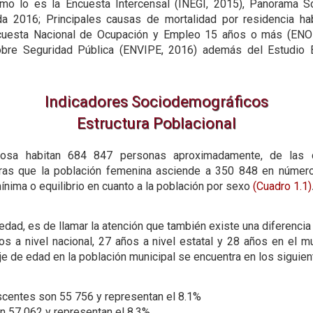
omo lo es la Encuesta Intercensal (INEGI, 2015), Panorama S
a 2016; Principales causas de mortalidad por residencia hab
cuesta Nacional de Ocupación y Empleo 15 años o más (ENO
obre Seguridad Pública (ENVIPE, 2016) además del Estudio
Indicadores Sociodemográficos
Estructura Poblacional
rmosa habitan 684 847 personas aproximadamente, de las
ras que la población femenina asciende a 350 848 en número, 
nima o equilibrio en cuanto a la población por sexo
(Cuadro 1.1)
edad, es de llamar la atención que también existe una diferenci
s a nivel nacional, 27 años a nivel estatal y 28 años en el m
je de edad en la población municipal se encuentra en los siguien
escentes son 55 756 y representan el 8.1%
n 57 062 y representan el 8.3%